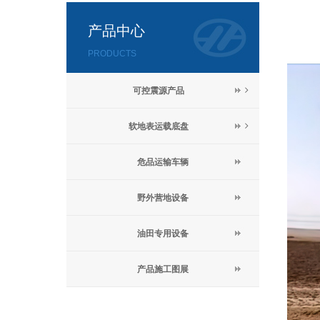
产品中心
PRODUCTS
可控震源产品
ꁇ
软地表运载底盘
ꁇ
危品运输车辆
野外营地设备
油田专用设备
产品施工图展