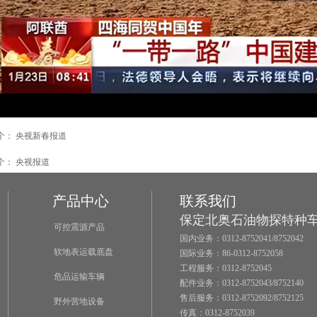
个：
央视新春报道
个：
央视报道
产品中心
联系我们
保定北奥石油物探特种
可控震源产品
国内业务：0312-8752041/8752042
软地表运载底盘
国际业务：86-0312-8752058
工程服务：0312-8752045
危品运输车辆
配件业务：0312-8752043/8752140
售后服务：0312-8752092/8752125
野外营地设备
传真：0312-8752039