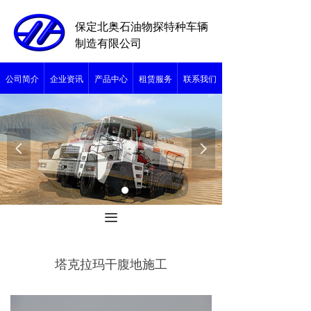
保定北奥石油物探特种车辆
制造有限公司
公司简介
企业资讯
产品中心
租赁服务
联系我们
넳
넲
끀
塔克拉玛干腹地施工