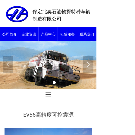
保定北奥石油物探特种车辆
制造有限公司
公司简介
企业资讯
产品中心
租赁服务
联系我们
넳
넲
끀
EV56高精度可控震源