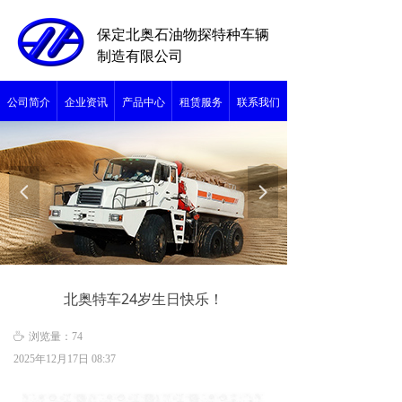
保定北奥石油物探特种车辆
制造有限公司
公司简介
企业资讯
产品中心
租赁服务
联系我们
넳
넲
北奥特车24岁生日快乐！
ꄘ
浏览量：
74
2025年12月17日
08:37